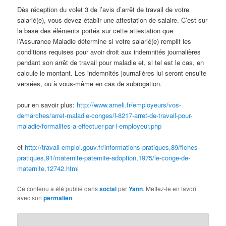
Dès réception du volet 3 de l’avis d’arrêt de travail de votre
salarié(e), vous devez établir une attestation de salaire. C’est sur
la base des éléments portés sur cette attestation que
l’Assurance Maladie détermine si votre salarié(e) remplit les
conditions requises pour avoir droit aux indemnités journalières
pendant son arrêt de travail pour maladie et, si tel est le cas, en
calcule le montant. Les indemnités journalières lui seront ensuite
versées, ou à vous-même en cas de subrogation.
pour en savoir plus:
http://www.ameli.fr/employeurs/vos-
demarches/arret-maladie-conges/l-8217-arret-de-travail-pour-
maladie/formalites-a-effectuer-par-l-employeur.php
et
http://travail-emploi.gouv.fr/informations-pratiques,89/fiches-
pratiques,91/maternite-paternite-adoption,1975/le-conge-de-
maternite,12742.html
Ce contenu a été publié dans
social
par
Yann
. Mettez-le en favori
avec son
permalien
.