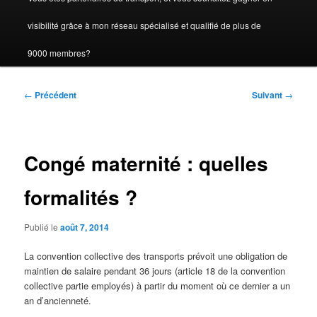
visibilité grâce à mon réseau spécialisé et qualifié de plus de
9000 membres?
Navigation
←
Précédent
Suivant
→
des
articles
Congé maternité : quelles
formalités ?
Publié le
août 7, 2014
La convention collective des transports prévoit une obligation de
maintien de salaire pendant 36 jours (article 18 de la convention
collective partie employés) à partir du moment où ce dernier a un
an d’ancienneté.