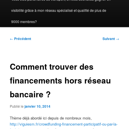
visibilité grâce à mon réseau spécialisé et qualifié de plus de
9000 membres?
Navigation
←
Précédent
Suivant
→
des
articles
Comment trouver des
financements hors réseau
bancaire ?
Publié le
janvier 10, 2014
Thème déjà abordé ici depuis de nombreux mois,
http://viguiesm.fr/crowdfunding-financement-participatif-ou-par-la-