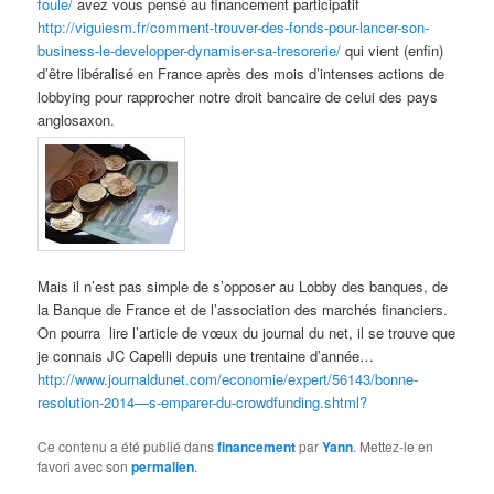
foule/
avez vous pensé au financement participatif
http://viguiesm.fr/comment-trouver-des-fonds-pour-lancer-son-
business-le-developper-dynamiser-sa-tresorerie/
qui vient (enfin)
d’être libéralisé en France après des mois d’intenses actions de
lobbying pour rapprocher notre droit bancaire de celui des pays
anglosaxon.
Mais il n’est pas simple de s’opposer au Lobby des banques, de
la Banque de France et de l’association des marchés financiers.
On pourra lire l’article de vœux du journal du net, il se trouve que
je connais JC Capelli depuis une trentaine d’année…
http://www.journaldunet.com/economie/expert/56143/bonne-
resolution-2014—s-emparer-du-crowdfunding.shtml?
Ce contenu a été publié dans
financement
par
Yann
. Mettez-le en
favori avec son
permalien
.