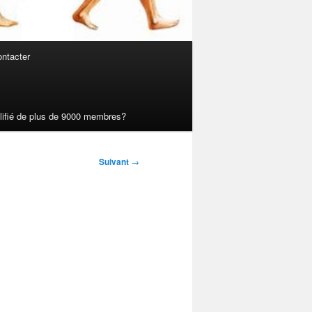
ntacter
ualifié de plus de 9000 membres?
Suivant
→