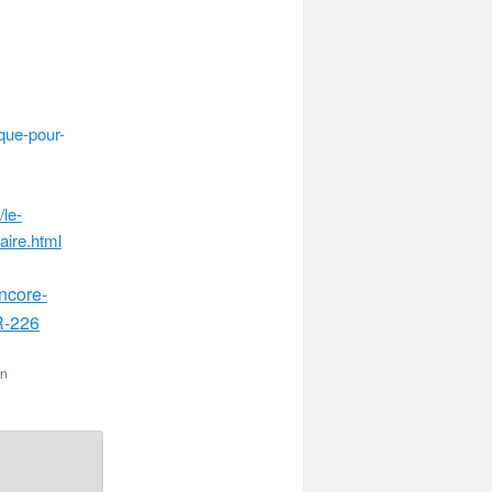
sque-pour-
/le-
aire.html
encore-
R-226
on