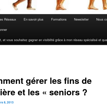
les Réseaux
En savoir plus
Formations
Newsletter
Nous co
onner
t, et vous souhaitez gagner en visibilité grâce à mon réseau spécialisé et q
ment gérer les fins de
ière et les « seniors ?
rs 8, 2013