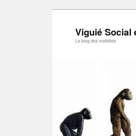
Aller
au
contenu
Viguié Social 
principal
Le blog des mobilités