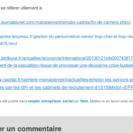
se réfèrer utilement à:
w.journaldunet.com/management/emploi-cadres/fin-de-carriere.shtml
treprise.lexpress.fr/gestion-du-personnel/un-senior-trop-cher-et-trop-ri
8815.html
.latribune.fr/actualites/economie/international/20130121trib000743817
ment-de-la-population-risque-de-provoquer-une-deuxieme-crise-budget
w.capital.fr/carriere-management/actualites/emploi-les-seniors-
es-par-les-drh-et-les-cabinets-de-recrutement-815158#xtor=EP
a été publié dans
emploi
,
entreprises
,
social
par
Yann
. Mettez-le en favori avec s
er un commentaire