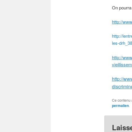
On pourra 
http://ww
http://len
les-drh_3
http://www
vieillisse
http://ww
discrimin
Ce contenu 
permalien
.
Laiss