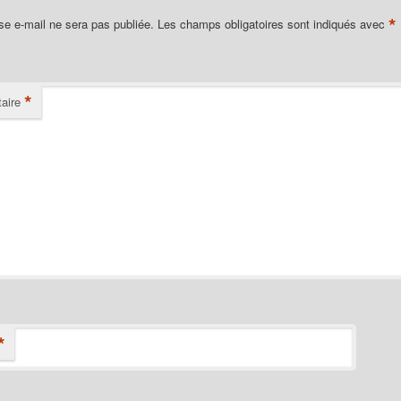
*
se e-mail ne sera pas publiée.
Les champs obligatoires sont indiqués avec
*
aire
*