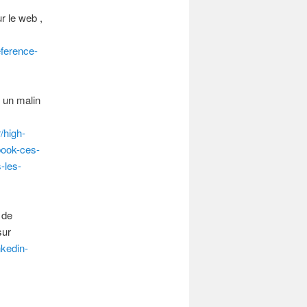
r le web ,
eference-
t un malin
r/high-
book-ces-
-les-
 de
sur
nkedin-