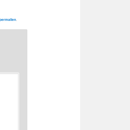
permalien
.