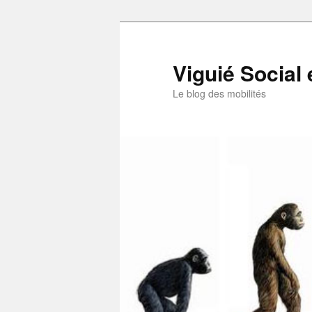
Aller
au
contenu
Viguié Social 
principal
Le blog des mobilités