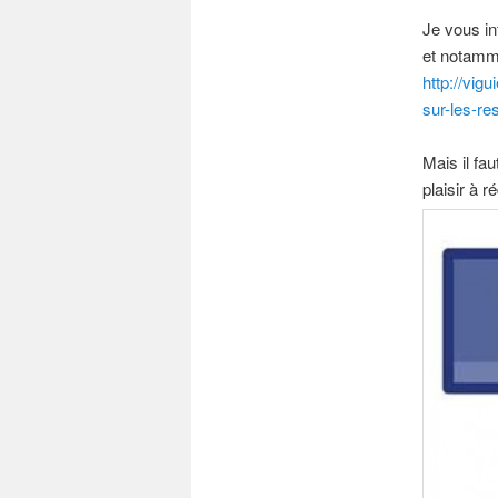
Je vous in
et notamme
http://vig
sur-les-re
Mais il fa
plaisir à r