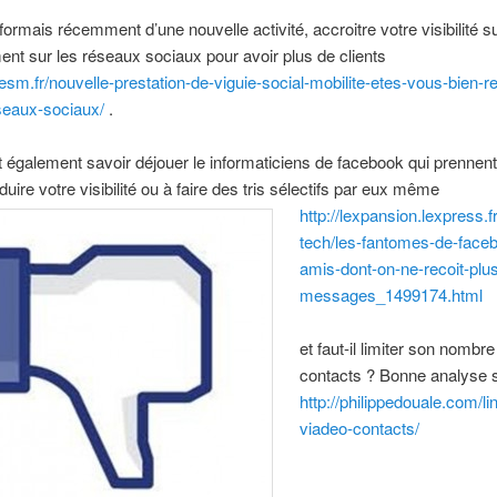
formais récemment d’une nouvelle activité, accroitre votre visibilité su
nt sur les réseaux sociaux pour avoir plus de clients
uiesm.fr/nouvelle-prestation-de-viguie-social-mobilite-etes-vous-bien-r
seaux-sociaux/
.
ut également savoir déjouer le informaticiens de facebook qui prennen
éduire votre visibilité ou à faire des tris sélectifs par eux même
http://lexpansion.lexpress.f
tech/les-fantomes-de-face
amis-dont-on-ne-recoit-plus
messages_1499174.html
et faut-il limiter son nombre
contacts ? Bonne analyse 
http://philippedouale.com/li
viadeo-contacts/