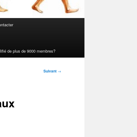
ntacter
ualifié de plus de 9000 membres?
Suivant
→
aux