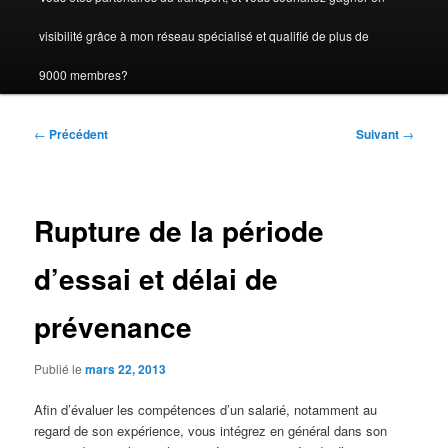
visibilité grâce à mon réseau spécialisé et qualifié de plus de
9000 membres?
Navigation
←
Précédent
Suivant
→
des
articles
Rupture de la période
d’essai et délai de
prévenance
Publié le
mars 22, 2013
Afin d’évaluer les compétences d’un salarié, notamment au
regard de son expérience, vous intégrez en général dans son