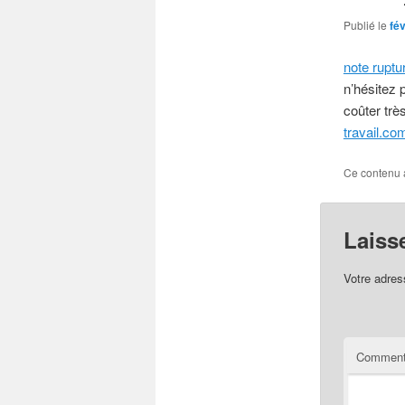
Publié le
fév
note rupt
n’hésitez 
coûter trè
travail.co
Ce contenu 
Laiss
Votre adres
Comment