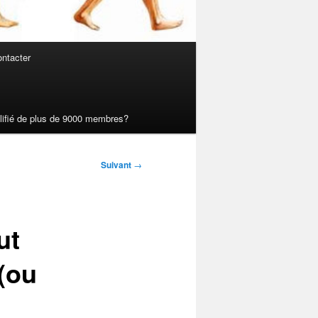
ntacter
ualifié de plus de 9000 membres?
Suivant
→
ut
 (ou