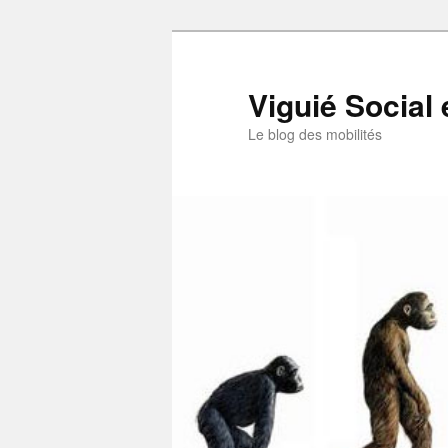
Aller
au
contenu
Viguié Social 
principal
Le blog des mobilités