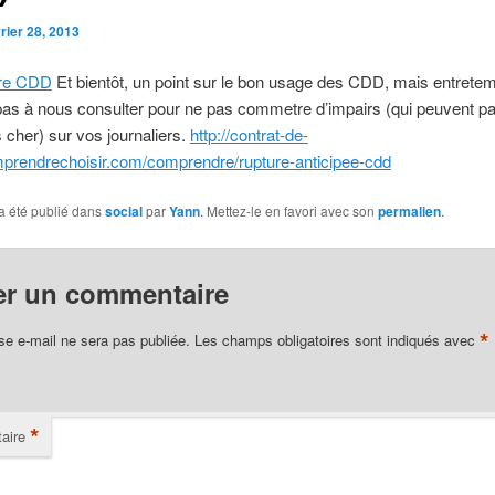
rier 28, 2013
ure CDD
Et bientôt, un point sur le bon usage des CDD, mais entrete
pas à nous consulter pour ne pas commetre d’impairs (qui peuvent pa
s cher) sur vos journaliers.
http://contrat-de-
mprendrechoisir.com/comprendre/rupture-anticipee-cdd
a été publié dans
social
par
Yann
. Mettez-le en favori avec son
permalien
.
er un commentaire
*
se e-mail ne sera pas publiée.
Les champs obligatoires sont indiqués avec
*
aire