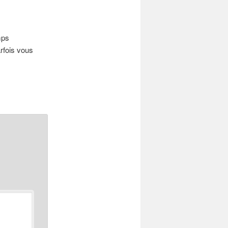
mps
rfois vous