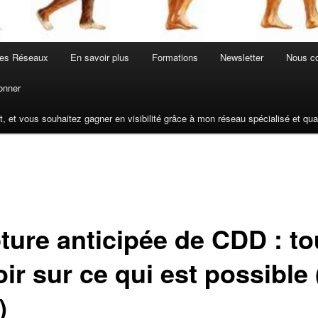
les Réseaux
En savoir plus
Formations
Newsletter
Nous co
onner
t, et vous souhaitez gagner en visibilité grâce à mon réseau spécialisé et q
ture anticipée de CDD : to
ir sur ce qui est possible
)