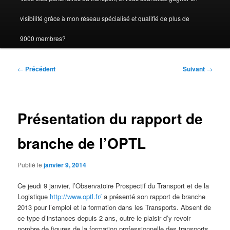
visibilité grâce à mon réseau spécialisé et qualifié de plus de
9000 membres?
Navigation
←
Précédent
Suivant
→
des
articles
Présentation du rapport de
branche de l’OPTL
Publié le
janvier 9, 2014
Ce jeudi 9 janvier, l’Observatoire Prospectif du Transport et de la
Logistique
http://www.optl.fr/
a présenté son rapport de branche
2013 pour l’emploi et la formation dans les Transports. Absent de
ce type d’instances depuis 2 ans, outre le plaisir d’y revoir
nombre de figures de la formation professionnelle des transports,