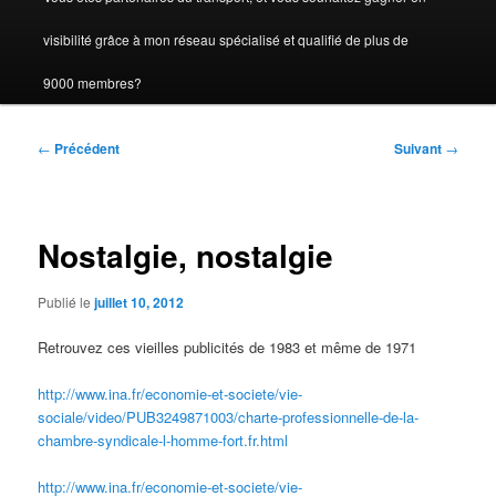
visibilité grâce à mon réseau spécialisé et qualifié de plus de
9000 membres?
Navigation
←
Précédent
Suivant
→
des
articles
Nostalgie, nostalgie
Publié le
juillet 10, 2012
Retrouvez ces vieilles publicités de 1983 et même de 1971
http://www.ina.fr/economie-et-societe/vie-
sociale/video/PUB3249871003/charte-professionnelle-de-la-
chambre-syndicale-l-homme-fort.fr.html
http://www.ina.fr/economie-et-societe/vie-