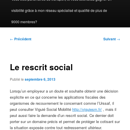
visibilité grâce à mon réseau spécialisé et qualifié de plus de
9000 membres?
Navigation
←
Précédent
Suivant
→
des
articles
Le rescrit social
Publié le
septembre 6, 2013
Lorsqu’un employeur a un doute et souhaite obtenir une décision
explicite en ce qui concerne les applications fiscales des
organismes de recouvrement le concernant comme l’Urssaf, il
peut consulter Viguié Social Mobilité
http://viguiesm.fr/
, mais il
peut aussi faire la demande d’un rescrit social. Ce dernier doit
porter sur un domaine précis et permet de protéger le cotisant sur
la situation exposée contre tout redressement ultérieur.