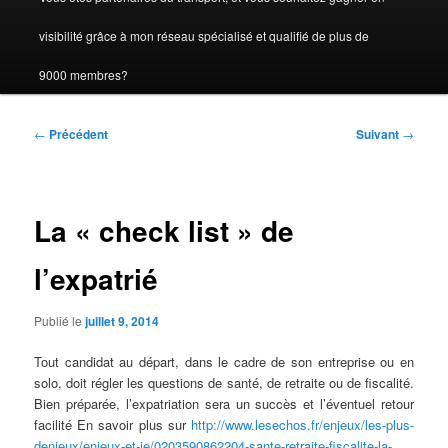
visibilité grâce à mon réseau spécialisé et qualifié de plus de
9000 membres?
Navigation
←
Précédent
Suivant
→
des
articles
La « check list » de
l’expatrié
Publié le
juillet 9, 2014
Tout candidat au départ, dans le cadre de son entreprise ou en
solo, doit régler les questions de santé, de retraite ou de fiscalité.
Bien préparée, l’expatriation sera un succès et l’éventuel retour
facilité En savoir plus sur
http://www.lesechos.fr/enjeux/les-plus-
denjeux/enjeux-et-je/0203590862204-sante-retraite-fiscalite-la-