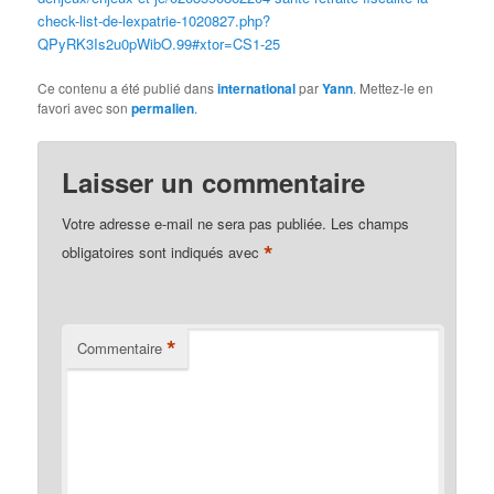
check-list-de-lexpatrie-1020827.php?
QPyRK3Is2u0pWibO.99#xtor=CS1-25
Ce contenu a été publié dans
international
par
Yann
. Mettez-le en
favori avec son
permalien
.
Laisser un commentaire
Votre adresse e-mail ne sera pas publiée.
Les champs
*
obligatoires sont indiqués avec
*
Commentaire