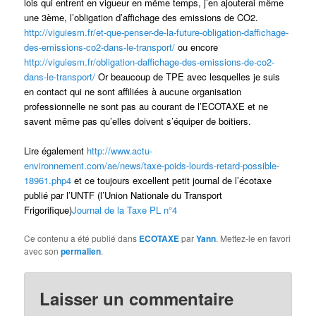
lois qui entrent en vigueur en même temps, j’en ajouterai même
une 3ème, l’obligation d’affichage des emissions de CO2.
http://viguiesm.fr/et-que-penser-de-la-future-obligation-daffichage-
des-emissions-co2-dans-le-transport/
ou encore
http://viguiesm.fr/obligation-daffichage-des-emissions-de-co2-
dans-le-transport/
Or beaucoup de TPE avec lesquelles je suis
en contact qui ne sont affiliées à aucune organisation
professionnelle ne sont pas au courant de l’ECOTAXE et ne
savent même pas qu’elles doivent s’équiper de boitiers.
Lire également
http://www.actu-
environnement.com/ae/news/taxe-poids-lourds-retard-possible-
18961.php4
et ce toujours excellent petit journal de l’écotaxe
publié par l’UNTF (l’Union Nationale du Transport
Frigorifique)
Journal de la Taxe PL n°4
Ce contenu a été publié dans
ECOTAXE
par
Yann
. Mettez-le en favori
avec son
permalien
.
Laisser un commentaire