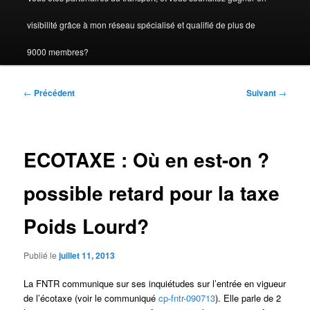
visibilité grâce à mon réseau spécialisé et qualifié de plus de
9000 membres?
Navigation
←
Précédent
Suivant
→
des
articles
ECOTAXE : Où en est-on ?
possible retard pour la taxe
Poids Lourd?
Publié le
juillet 11, 2013
La FNTR communique sur ses inquiétudes sur l’entrée en vigueur
de l’écotaxe (voir le communiqué
cp-fntr-090713
). Elle parle de 2