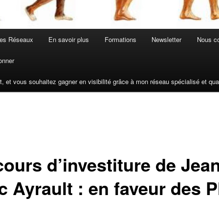
les Réseaux
En savoir plus
Formations
Newsletter
Nous co
onner
t, et vous souhaitez gagner en visibilité grâce à mon réseau spécialisé et q
cours d’investiture de Jea
c Ayrault : en faveur des 