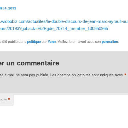
llet 4, 2012
.widoobiz.com/actualites/le-double-discours-de-jean-marc-ayrault-au
neurs/20193?goback=%2Egde_70714_member_130550965
a été publié dans
politique
par
Yann
. Mettez-le en favori avec son
permalien
.
er un commentaire
*
se e-mail ne sera pas publiée.
Les champs obligatoires sont indiqués avec
*
aire