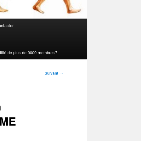
ntacter
ualifié de plus de 9000 membres?
Suivant
→
n
PME