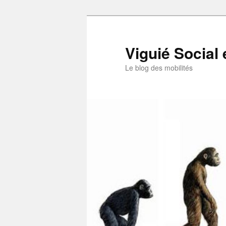
Aller
au
contenu
Viguié Social 
principal
Le blog des mobilités