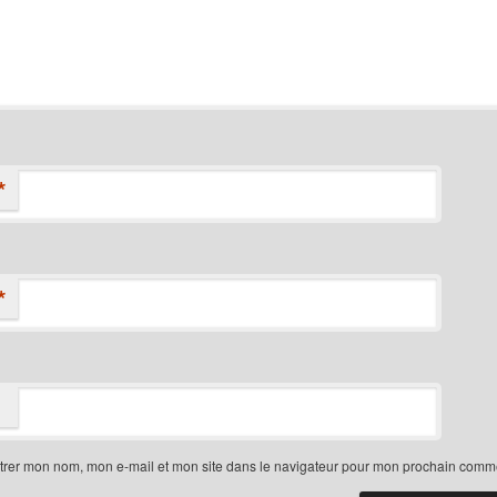
*
*
trer mon nom, mon e-mail et mon site dans le navigateur pour mon prochain comme