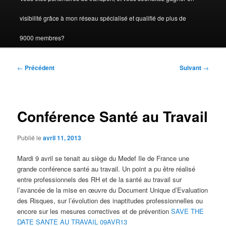
visibilité grâce à mon réseau spécialisé et qualifié de plus de
9000 membres?
Navigation
←
Précédent
Suivant
→
des
articles
Conférence Santé au Travail
Publié le
avril 11, 2013
Mardi 9 avril se tenait au siège du Medef Ile de France une
grande conférence santé au travail. Un point a pu être réalisé
entre professionnels des RH et de la santé au travail sur
l’avancée de la mise en œuvre du Document Unique d’Evaluation
des Risques, sur l’évolution des inaptitudes professionnelles ou
encore sur les mesures correctives et de prévention
SAVE THE
DATE SANTE AU TRAVAIL 09AVR13