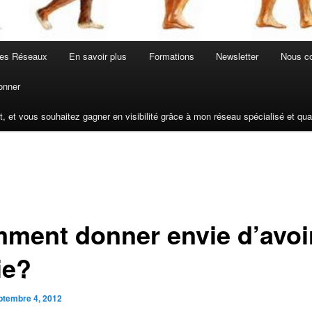
les Réseaux
En savoir plus
Formations
Newsletter
Nous co
onner
t, et vous souhaitez gagner en visibilité grâce à mon réseau spécialisé et q
ment donner envie d’avoi
ie?
ptembre 4, 2012