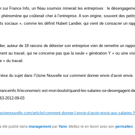
r sur France Info, un fléau sournois minerait les entreprises : le désengagem
 phénomène qui coûterait cher à l’entreprise. A son origine, souvent des petits
nts sociaux », comme les définit Hubert Landier, qui vient de consacrer un rap
ier, auteur de 18 raisons de détester son entreprise vien de remettre un rappor
nt au travail, qui ne concerne pas que la seule « génération Y » ou uine vis
e » du travail.
èse du sujet dans l’Usine Nouvelle sur comment donner envie d’avoir envie.
franceinfo.fr/economie/c-est-mon-boulot/quand-les-salaries-se-desengagent-de
063-2012-09-03
usinenouvelle.com/article/comment-donner-l-envie-d-avoir-envie-aux-salaries
a été publié dans
management
par
Yann
. Mettez-le en favori avec son
permalien
.