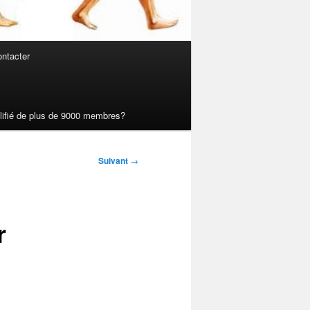
ntacter
ualifié de plus de 9000 membres?
Suivant
→
r