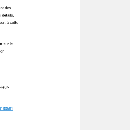
ent des
 détails,
port à cette
t sur le
ion
-leur-
.N180591