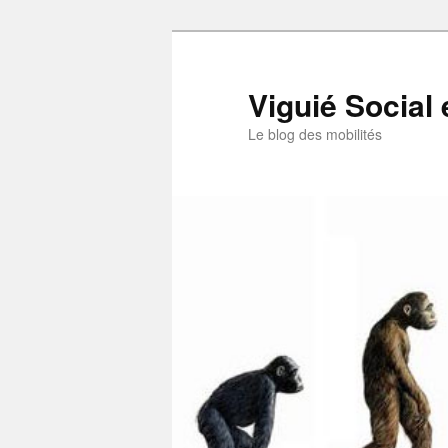
Aller
au
contenu
Viguié Social 
principal
Le blog des mobilités