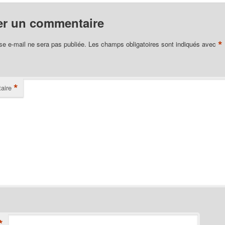
er un commentaire
*
se e-mail ne sera pas publiée.
Les champs obligatoires sont indiqués avec
*
aire
*