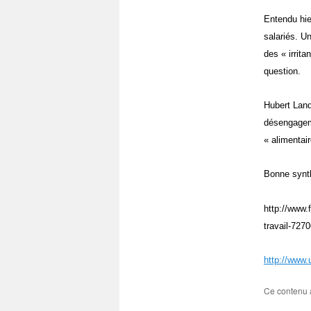
Entendu hie
salariés. Un
des « irrita
question.
Hubert Land
désengageme
« alimentair
Bonne synth
http://www.
travail-727
http://www.
Ce contenu 