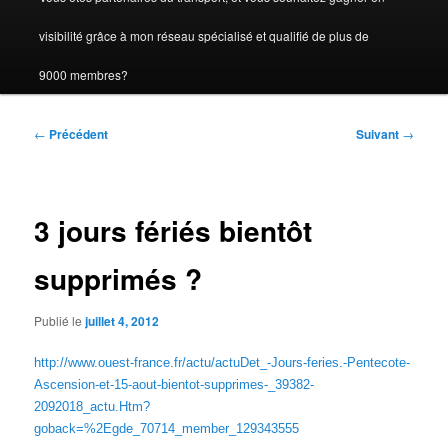
visibilité grâce à mon réseau spécialisé et qualifié de plus de
9000 membres?
Navigation
←
Précédent
Suivant
→
des
articles
3 jours fériés bientôt
supprimés ?
Publié le
juillet 4, 2012
http://www.ouest-france.fr/actu/actuDet_-Jours-feries.-Pentecote-
Ascension-et-15-aout-bientot-supprimes-_39382-
2092018_actu.Htm?
goback=
%2Egde_70714_member_129343555