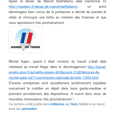
Après le décès de Marcel Barthélémy déjà mentionné ici
http://viguiesm.fr/deces-de-marcel-barthelemy/
, un autre
déménageur bien connu de la profession a décidé de prendre le
relais et d’envoyer une lettre au ministre des finances et que
nous reproduiront très prochainement.
Michel Sapin, quand il était ministre du travail s’était déjà
intéressé au travail illégal dans le déménagement
http://travail-
emploi.gouv.fr/actualite-presse,42/discours,2142/discours-de-
michel-sapin,2471/commission-nationale-de-lutte,17253.html
D’autres entreprises sont actuellement extrêmement inquiètes
concernant le mobilier en dépôt dans leurs garde-meubles et
prennent actuellement des dispositions. A suivre donc avec de
nouvelles informations très prochainement !
Ce contenu a été publié dans
militaires
par
Yann
. Mettez-le en favori
avec son
permalien
.