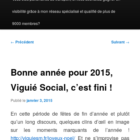
visibilité grâce à mon réseau spécialisé et qualifié de plus de
9000 membres?
Navigation
←
Précédent
Suivant
→
des
articles
Bonne année pour 2015,
Viguié Social, c’est fini !
Publié le
janvier 3, 2015
En cette période de fêtes de fin d’année et plutôt
qu’un long discours, quelques clins d’œil en image
sur les moments marquants de l’année !
http://viguiesm.fr/joyeux-noel/
Et ne s’improvise pas